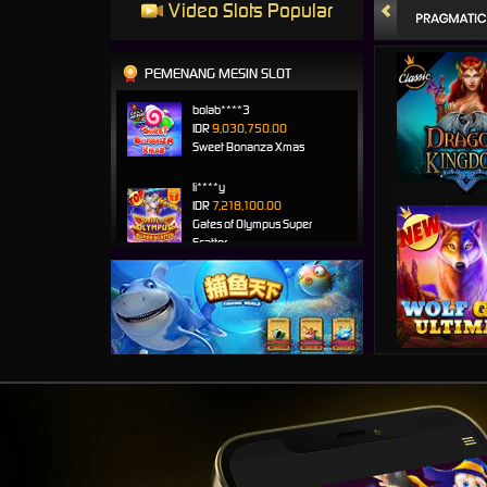
Video Slots Popular
PEMENANG MESIN SLOT
bolab****3
IDR
9,030,750.00
Sweet Bonanza Xmas
li****y
IDR
7,218,100.00
Gates of Olympus Super
Scatter
stani****s
IDR
4,899,600.00
Sweet Bonanza 1000
q****1
IDR
4,842,800.00
Starlight Princess™ 1000
pare****1
IDR
4,738,400.00
Mahjong Wins - Gong Xi Fa Cai