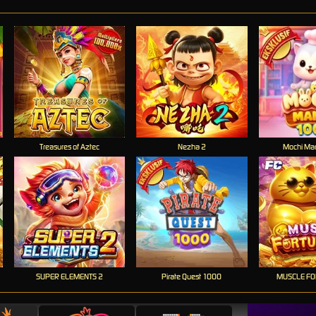
Treasures of Aztec
Nezha 2
Mochi Ma
SUPER ELEMENTS 2
Pirate Quest 1000
MUSCLE FO