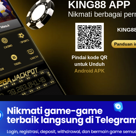
KING88 APP
Nikmati berbagai pe
KING8
Panduan i
Pindai kode QR
untuk Unduh
Android APK