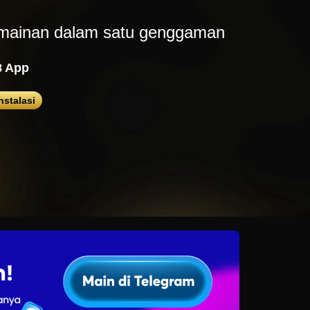
rmainan dalam satu genggaman
8 App
nstalasi