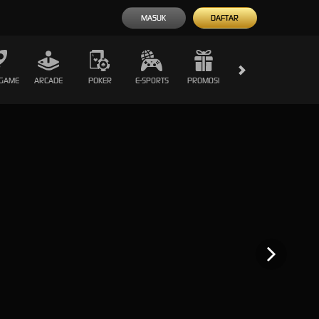
MASUK
DAFTAR
 GAME
ARCADE
POKER
E-SPORTS
PROMOSI