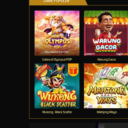
GAME POPULER
Gates of Olympus POP
Warung Gacor
Wukong - Black Scatter
Mahjong Ways