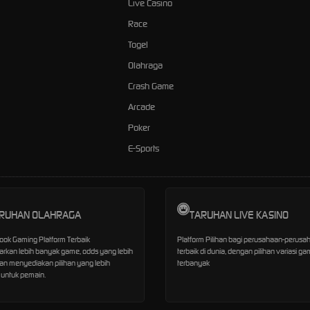
Live Casino
Race
Togel
Olahraga
Crash Game
Arcade
Poker
E-Sports
RUHAN OLAHRAGA
TARUHAN LIVE KASINO
ook Gaming Platform Terbaik
Platform Pilihan bagi perusahaan-perusa
kan lebih banyak game, odds yang lebih
terbaik di dunia, dengan pilihan variasi g
 dan menyediakan pilihan yang lebih
terbanyak
untuk pemain.