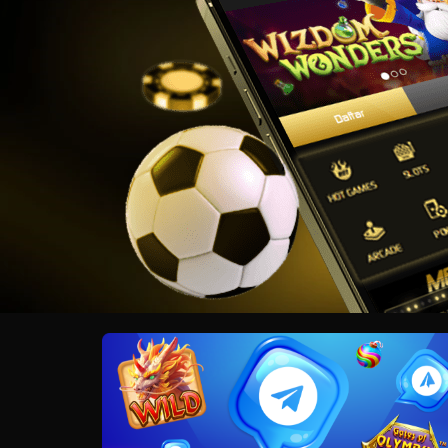
pare****1
IDR
3,800,250.00
Mahjong Wins - Gong Xi Fa Cai
pare****1
IDR
3,621,000.00
Mahjong Wins - Gong Xi Fa Cai
di****7
IDR
3,605,600.00
Mahjong Wins - Gong Xi Fa Cai
tauba****t
IDR
3,027,000.00
Starlight Princess
joko2****9
IDR
2,986,550.00
Gates of Olympus 1000