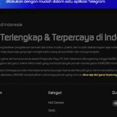
di Indonesia
 Terlengkap & Terpercaya di In
 menghadirkan pengalaman bermain slot online modern, praktis, dan mudah diakses kapan saja mela
 bagi siapa saja yang ingin mengisi waktu luang secara efisien dan menyenangkan.
ame slot ternama dunia seperti Pragmatic Play, PG Soft, Habanero, Microgaming, hingga Slot88. 
kator game slot gacor. Faktor-faktor inilah yang membuat banyak pemain menilai game di KING88 mem
mi berbagai provider internasional serta dukungan lisensi dari NexusEngine. Hal ini memastikan k
in diperbarui, KING88 menjadi pilihan utama bagi pemain yang mencari
situs raja slot gacor terperca
rm
Kategori
Du
i
Hot Games
Slots