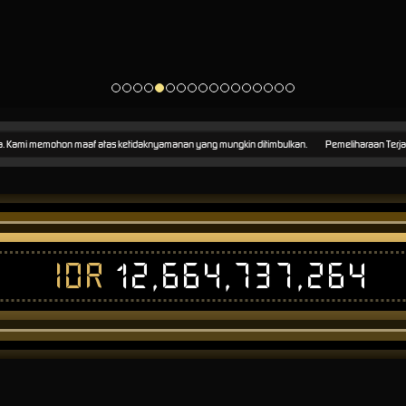
ami memohon maaf atas ketidaknyamanan yang mungkin ditimbulkan.
Pemeliharaan Terjadwal: M
IDR
12,664,736,869