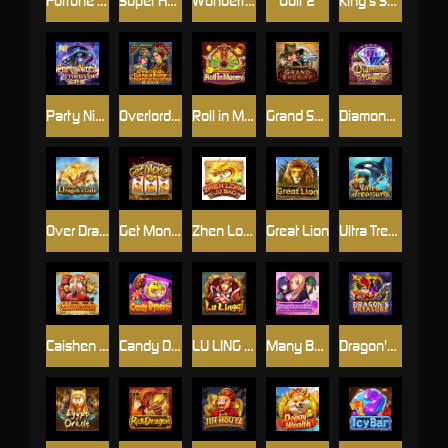
Fortune Twins
Super Hoo Hey How
Wonderful Christmas
Golf 2
King's Sword
Party Night
Overlord & Concubine
Roll in Money
Grand Sheriff
Diamond Mogul
Over Dragon's Gate
Get Money
Zhen Long Ju Bao
Great Lion
Ultra Treasure
Caishen Coming
Candy Dynasty
LU LING QI
Many Beauties
Dragon's Treasure