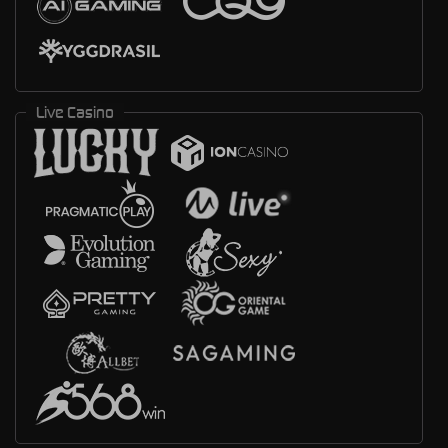
Live Casino