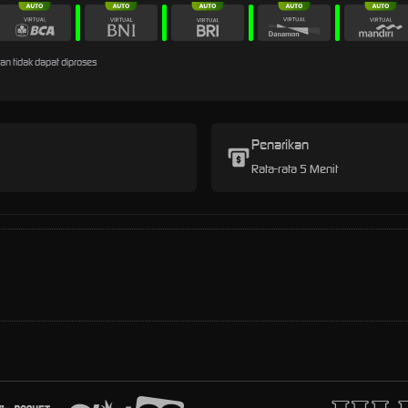
an tidak dapat diproses
Penarikan
Rata-rata 5 Menit