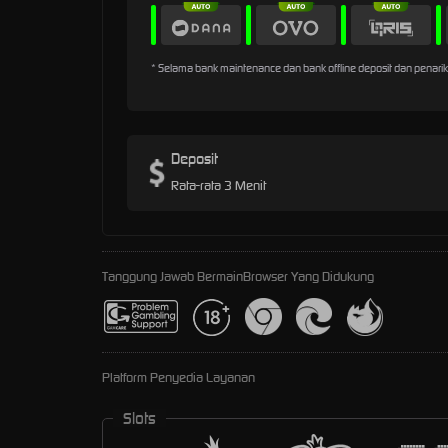
* Selama bank maintenance dan bank offline deposit dan penarik
Deposit
Rata-rata 3 Menit
Tanggung Jawab Bermain
Browser Yang Didukung
Platform Penyedia Layanan
Slots