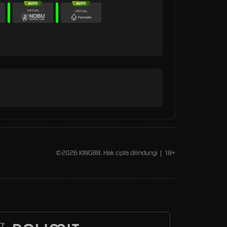
©2026 KING88. Hak cipta dilindungi | 18+