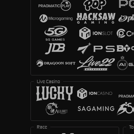
Live Casino
Race
To