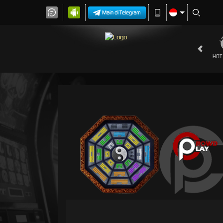
Main di Telegram
HOT