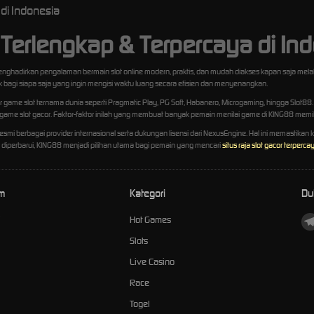
di Indonesia
 Terlengkap & Terpercaya di In
 menghadirkan pengalaman bermain slot online modern, praktis, dan mudah diakses kapan saja mela
 bagi siapa saja yang ingin mengisi waktu luang secara efisien dan menyenangkan.
ame slot ternama dunia seperti Pragmatic Play, PG Soft, Habanero, Microgaming, hingga Slot88. 
kator game slot gacor. Faktor-faktor inilah yang membuat banyak pemain menilai game di KING88 mem
mi berbagai provider internasional serta dukungan lisensi dari NexusEngine. Hal ini memastikan k
in diperbarui, KING88 menjadi pilihan utama bagi pemain yang mencari
situs raja slot gacor terperca
rm
Kategori
Du
i
Hot Games
Slots
Live Casino
Race
Togel