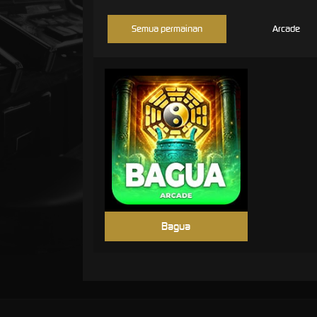
Semua permainan
Arcade
Bagua