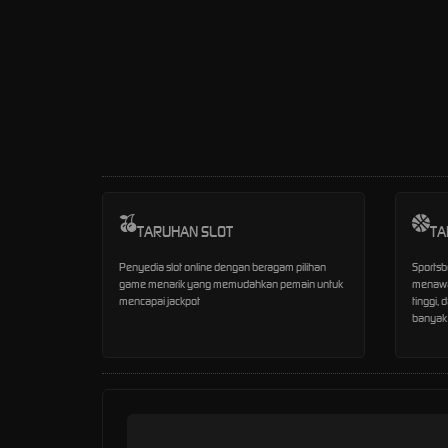
TARUHAN SLOT
TA
Penyedia slot online dengan beragam pilihan
Sportsb
game menarik yang memudahkan pemain untuk
menawar
mencapai jackpot
tinggi,
banyak 