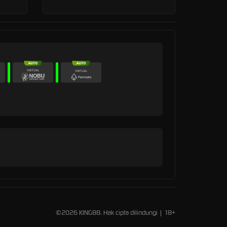
©2026 KING88. Hak cipta dilindungi | 18+