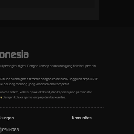
donesia
lui perangkat digital. Dengan konsep permainan yang fleksibel, pemain
Ribuan pilihan game tersedia dengan karakteristik unggulan seperti RTP
iliki peluang menang yang konsisten dan kompetitif.
ualitas sistem, koleksi game eksklusif, dan kepercayaan pemain dari
ya
dengan koleksi game lengkap dan berkualitas.
kungan
Komunitas
CSKING88