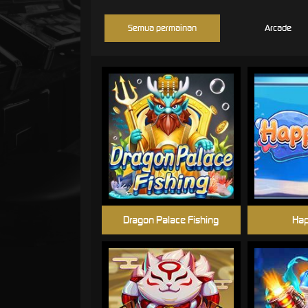
Semua permainan
Arcade
Dragon Palace Fishing
Hap