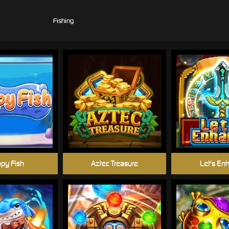
Fishing
py Fish
Aztec Treasure
Let's En