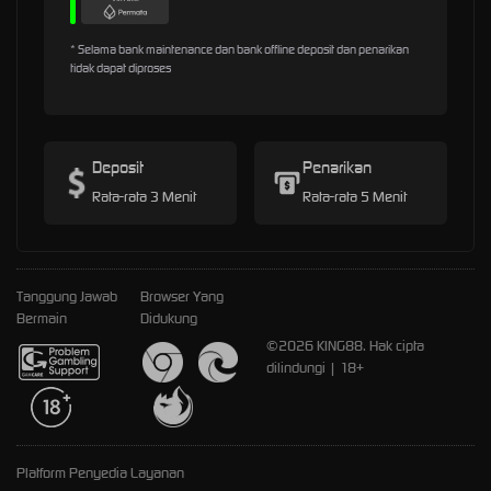
* Selama bank maintenance dan bank offline deposit dan penarikan
tidak dapat diproses
Deposit
Penarikan
Rata-rata 3 Menit
Rata-rata 5 Menit
Tanggung Jawab
Browser Yang
Bermain
Didukung
©2026 KING88. Hak cipta
dilindungi | 18+
Platform Penyedia Layanan