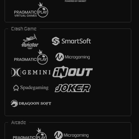
Crash Game
Arcade