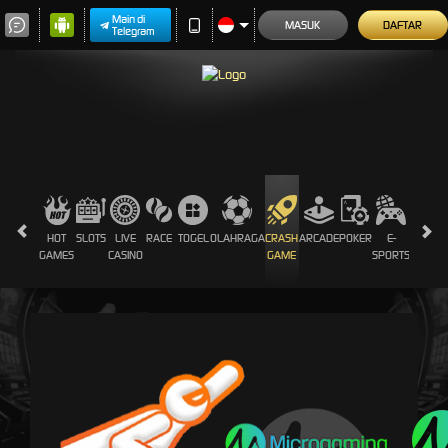
Main di
MASUK
DAFTAR
Telegram
HOT
SLOTS
LIVE
RACE
TOGEL
OLAHRAGA
CRASH
ARCADE
POKER
E-
PROMO
GAMES
CASINO
GAME
SPORTS