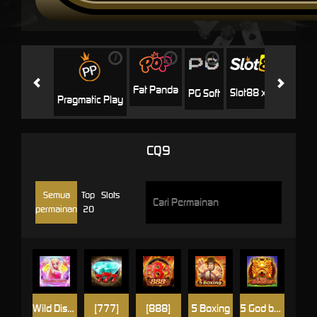
i
i
i
i
i
Facha
Fat Panda
Slot88 x PP
PG Soft
Pragmatic Play
CQ9
Semua
Top
Slots
permainan
20
Wild Disco Night
[777]
[888]
5 Boxing
5 God beasts