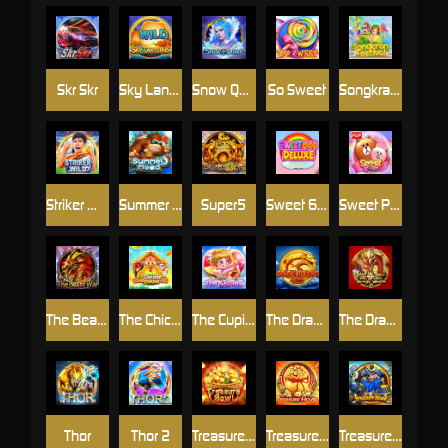
Skr Skr
Sky Lantern
Snow Queen
So Sweet
Songkran Festival
Striker WILD
Summer Mood
Super5
Sweet 666 Deluxe
Sweet POP
The Beast War
The Chicken House
The Cupids
The Dragon Brings Wealth
The Dragon Brings Wealth 2
Thor
Thor 2
Treasure Bowl
Treasure House
Treasure Island