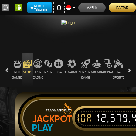
Main di
MASUK
DAFTAR
Telegram
HOT
SLOTS
LIVE
RACE
TOGEL
OLAHRAGA
CRASH
ARCADE
POKER
E-
PROMO
GAMES
CASINO
GAME
SPORTS
IDR
12,679,
JACKPOT
PLAY