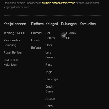
utama bagi pemain yang mencari
situs raja slot gacor terpercaya
dengan koleksi game
lengkap dan berkualitas.
Kebijaksanaan
Platform
Kategori
Dukungan
Komunitas
Tentang KING88
Promosi
Hot
CSKING
Games
88
Responsible
Loyalty
Gambling
Slots
Referral
Pusat Bantuan
Live
Casino
Syarat dan
Ketentuan
Race
Togel
Olahraga
Crash
Game
Arcade
Poker