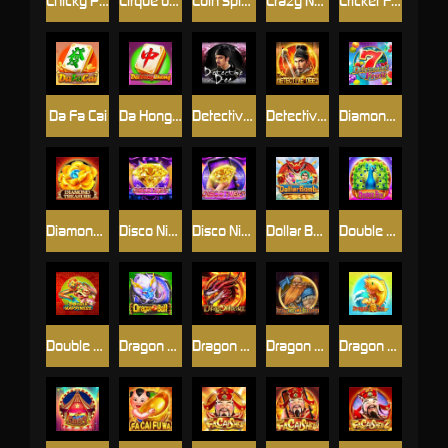
Chicky Parm Parm
Cirque de fous
Coin Spinner
Crazy Nuozha
Cricket Fever
Da Fa Cai
Da Hong Zhong
Detective Dee
Detective Dee 2
Diamond Fruit
Diamond Treasure
Disco Night
Disco Night M
Dollar Bomb
Double Fly
Double Happiness
Dragon Ball
Dragon Heart
Dragon Hunters
Dragon Koi