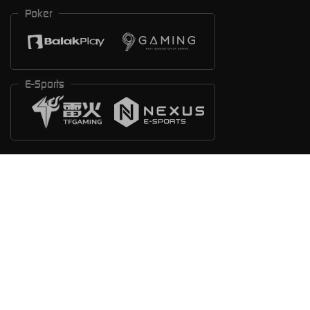
Poker
E-Sports