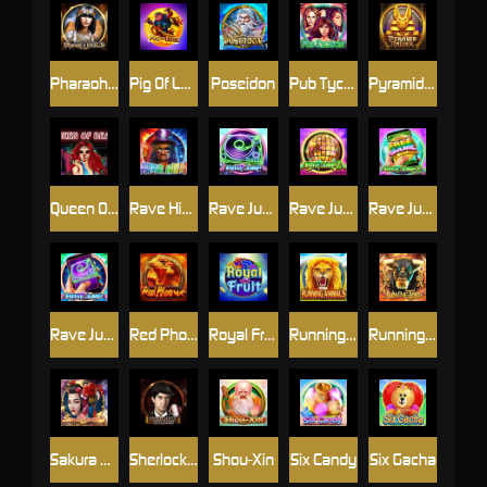
Pharaoh's Gold
Pig Of Luck
Poseidon
Pub Tycoon
Pyramid Raider
Queen Of Dead
Rave High
Rave Jump
Rave Jump 2
Rave Jump 2 M
Rave Jump Mobile
Red Phoenix
Royal Fruit
Running Animals
Running Toro
Sakura Legend
Sherlock Holmes
Shou-Xin
Six Candy
Six Gacha