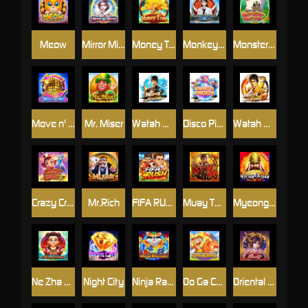
Meow
Mirror Mirror
Money Tree
Monkey Office Legend
Monster Hunter
Move n' Jump
Mr. Miser
Watah Master
Disco Piggy
Watah Master 2
Crazy Crazy 3
Mr.Rich
FIFA RUSH
Muay Thai
Myeong-ryang
Ne Zha Advent
Night City
Ninja Raccoon
Oo Ga Cha Ka
Oriental Beauty