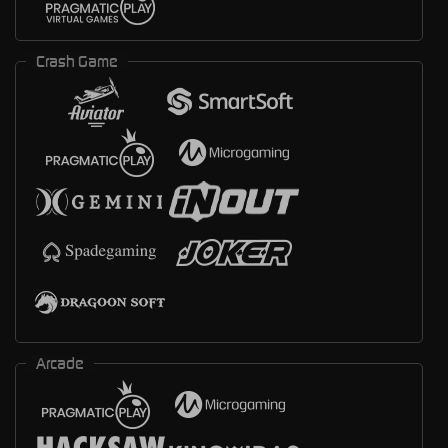
Crash Game
Arcade