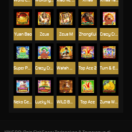
Yuan Bao
Zeus
Zeus M
ZhongKui
Crazy Crazy 2
Super Power Bank
Crazy Crazy
Watah Master Turbo
Top Ace 2
Turn & Earn
Neko Gems
Lucky Neko New Year
WILD BOUNTY 2
Top Ace
Zuma Wild