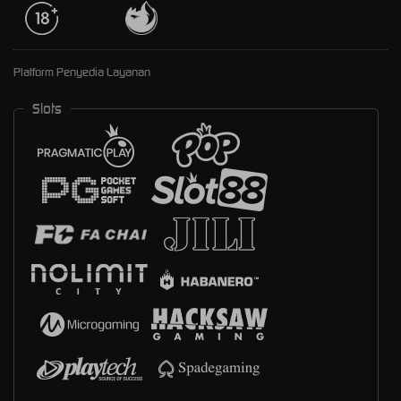
Platform Penyedia Layanan
Slots