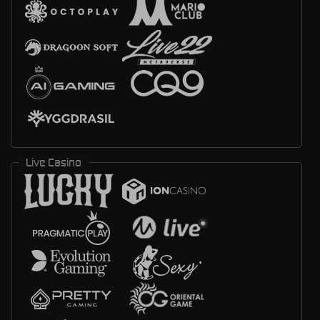
Live Casino