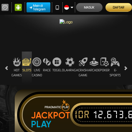
Main di
MASUK
DAFTAR
Telegram
HOT
SLOTS
LIVE
RACE
TOGEL
OLAHRAGA
CRASH
ARCADE
POKER
E-
PROMO
GAMES
CASINO
GAME
SPORTS
IDR
12,673,
JACKPOT
PLAY