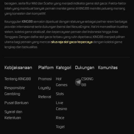
beragam, serta fitur Wild dan Scatter yang menjadi indikator game slot gacor. Faktor-faktor
inilah yang membuat banyak pemain menilai game di KING88 memiliki peluang menang
yang konsisten dan kompetitif.
Keunggulan
KING88
semakin diperkuat dengan statusnya sebagai partner resmi berbagai
provider internasional serta dukungan lisensi dari NexusEngine. Hal ini memastikan kualitas
sistem, koleksi game eksklusif, dan kepercayaan pemain dari Indonesia hingga Asia
Tenggara. Dengan daftar slot gacor terbaru yang rutin diperbarui, KING88 menjadi pilihan
utama bagi pemain yang mencari
situs raja slot gacor terpercaya
dengan koleksi game
lengkap dan berkualitas.
Kebijaksanaan
Platform
Kategori
Dukungan
Komunitas
Tentang KING88
Promosi
Hot
CSKING
Games
88
Responsible
Loyalty
Gambling
Slots
Referral
Pusat Bantuan
Live
Casino
Syarat dan
Ketentuan
Race
Togel