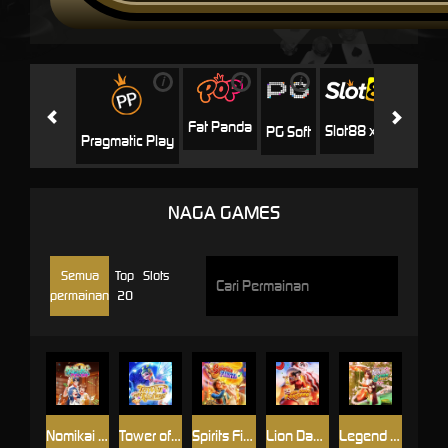
i
i
i
i
i
Facha
Fat Panda
Slot88 x PP
PG Soft
Pragmatic Play
NAGA GAMES
Semua
Top
Slots
permainan
20
Nomikai Fever
Tower of Riches
Spirits Fiesta
Lion Dance Fortune
Legend of the White and Green Snake