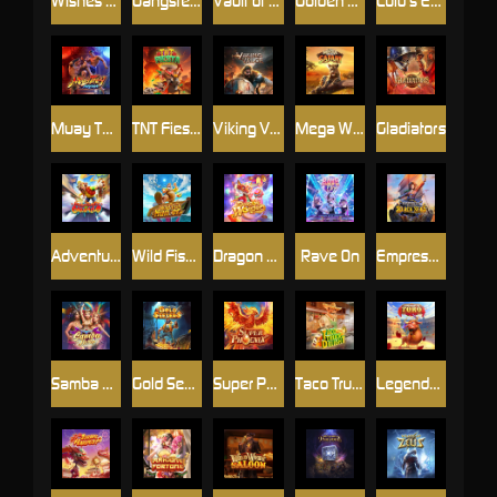
Wishes of the Genie
Gangster's Paradise
Vault of Riches
Golden Hatch
Lulu's Enchanted Forest
Muay Thai Arena
TNT Fiesta
Viking Valor
Mega Wild Safari
Gladiators
Adventures Of Caramelo
Wild Fish Hunter
Dragon Wonder
Rave On
Empress of the Black Seas
Samba Fiesta
Gold Seekers
Super Phoenix
Taco Truck Delight
Legendary El Toro