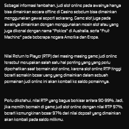
Sebagai informasi tambahan, judi slot online pada awalnya hanya
bisa dimainkan secara offline di Casino sebelum bisa dimainkan
menggunakan gawai seperti sekarang. Game slot juga pada
awalnya dimainkan dengan menggunakan mesin slot atau yang
juga dikenal dengan nama "Pokies" di Australia, serta "Fruit
Machine" pada beberapa negara Amerika dan Eropa.
Nilai Return to Player (RTP) dari masing-masing game judi online
tersebut merupakan salah satu hal penting yang yang perlu
diperhatikan saat bermain slot online, karena slot online RTP tinggi
berarti semakin besar uang yang dimainkan dalam sebuah
permainan judi online ini akan kembali ke saldo pemainnya.
Perlu diketahui, nilai RTP yang bagus berkisar antara 90-99%. Jadi,
jika memilih bermain di game judi slot online dengan nilai RTP 97%,
berarti kemungkinan besar 97% dari nilai deposit yang dimainkan
akan kembali pada saldo milikmu.