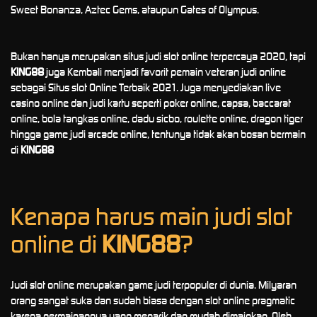
Sweet Bonanza, Aztec Gems, ataupun Gates of Olympus.
Bukan hanya merupakan situs judi slot online terpercaya 2020, tapi
KING88
juga Kembali menjadi favorit pemain veteran judi online
sebagai Situs slot Online Terbaik 2021. Juga menyediakan live
casino online dan judi kartu seperti poker online, capsa, baccarat
online, bola tangkas online, dadu sicbo, roulette online, dragon tiger
hingga game judi arcade online, tentunya tidak akan bosan bermain
di
KING88
Kenapa harus main judi slot
online di
KING88
?
Judi slot online merupakan game judi terpopuler di dunia. Milyaran
orang sangat suka dan sudah biasa dengan slot online pragmatic
karena permainannya yang menarik dan mudah dimainkan. Oleh