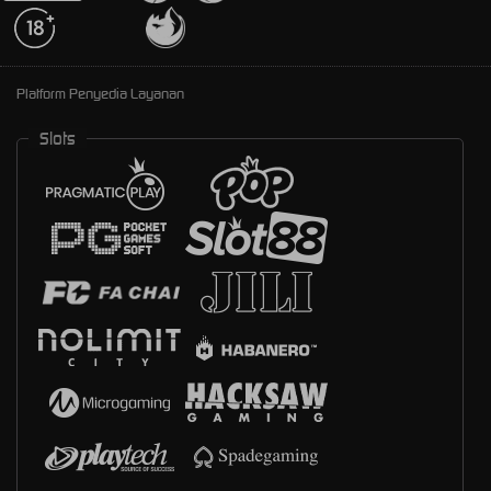
Platform Penyedia Layanan
Slots