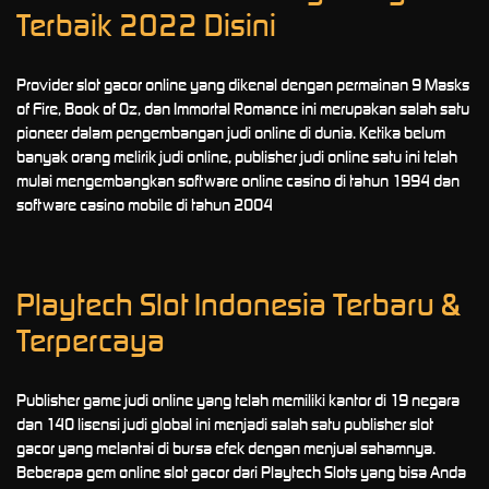
Terbaik 2022 Disini
Provider slot gacor online yang dikenal dengan permainan 9 Masks
of Fire, Book of Oz, dan Immortal Romance ini merupakan salah satu
pioneer dalam pengembangan judi online di dunia. Ketika belum
banyak orang melirik judi online, publisher judi online satu ini telah
mulai mengembangkan software online casino di tahun 1994 dan
software casino mobile di tahun 2004
Playtech Slot Indonesia Terbaru &
Terpercaya
Publisher game judi online yang telah memiliki kantor di 19 negara
dan 140 lisensi judi global ini menjadi salah satu publisher slot
gacor yang melantai di bursa efek dengan menjual sahamnya.
Beberapa gem online slot gacor dari Playtech Slots yang bisa Anda