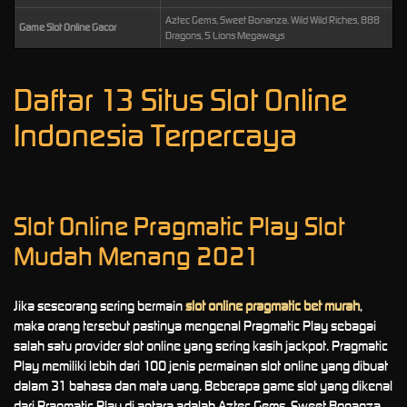
Aztec Gems, Sweet Bonanza, Wild Wild Riches, 888
Game Slot Online Gacor
Dragons, 5 Lions Megaways
Daftar 13 Situs Slot Online
Indonesia Terpercaya
Slot Online Pragmatic Play Slot
Mudah Menang 2021
Jika seseorang sering bermain
slot online pragmatic bet murah
,
maka orang tersebut pastinya mengenal Pragmatic Play sebagai
salah satu provider slot online yang sering kasih jackpot. Pragmatic
Play memiliki lebih dari 100 jenis permainan slot online yang dibuat
dalam 31 bahasa dan mata uang. Beberapa game slot yang dikenal
dari Pragmatic Play di antara adalah Aztec Gems, Sweet Bonanza,