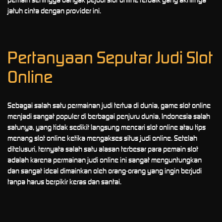
jatuh cinta dengan provider ini.
Pertanyaan Seputar Judi Slot
Online
Sebagai salah satu permainan judi tertua di dunia, game slot online
menjadi sangat populer di berbagai penjuru dunia, Indonesia salah
satunya, yang tidak sedikit langsung mencari slot online atau tips
menang slot online ketika mengakses situs judi online. Setelah
ditelusuri, ternyata salah satu alasan terbesar para pemain slot
adalah karena permainan judi online ini sangat menguntungkan
dan sangat ideal dimainkan oleh orang-orang yang ingin berjudi
tanpa harus berpikir keras dan santai.