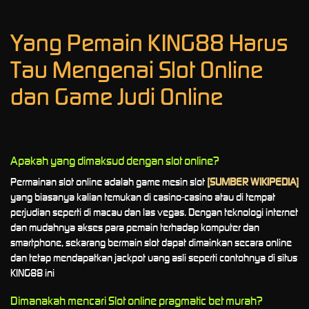
Yang Pemain KING88 Harus
Tau Mengenai Slot Online
dan Game Judi Online
Apakah yang dimaksud dengan slot online?
Permainan slot online adalah game mesin slot
[SUMBER WIKIPEDIA]
yang biasanya kalian temukan di casino-casino atau di tempat
perjudian seperti di macau dan las vegas. Dengan teknologi internet
dan mudahnya akses para pemain terhadap komputer dan
smartphone, sekarang bermain slot dapat dimainkan secara online
dan tetap mendapatkan jackpot uang asli seperti contohnya di situs
KING88 ini
Dimanakah mencari Slot online pragmatic bet murah?