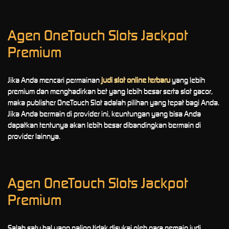
Agen OneTouch Slots Jackpot
Premium
Jika Anda mencari permainan
judi slot online terbaru
yang lebih
premium dan menghadirkan bet yang lebih besar serta slot gacor,
maka publisher OneTouch Slot adalah pilihan yang tepat bagi Anda.
Jika Anda bermain di provider ini, keuntungan yang bisa Anda
dapatkan tentunya akan lebih besar dibandingkan bermain di
provider lainnya.
Agen OneTouch Slots Jackpot
Premium
Salah satu hal yang paling tidak disukai oleh para pemain judi