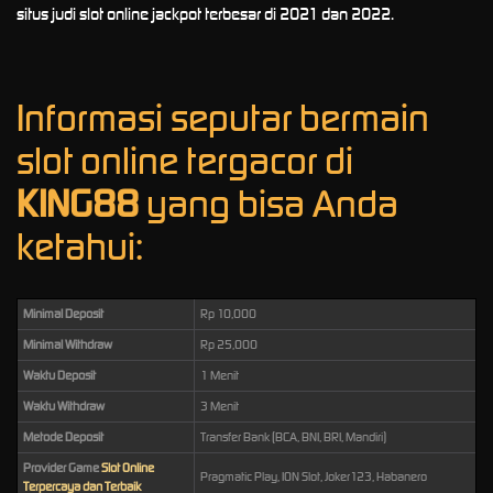
situs judi slot online jackpot terbesar di 2021 dan 2022.
Informasi seputar bermain
slot online tergacor di
KING88
yang bisa Anda
ketahui:
Minimal Deposit
Rp 10,000
Minimal Withdraw
Rp 25,000
Waktu Deposit
1 Menit
Waktu Withdraw
3 Menit
Metode Deposit
Transfer Bank (BCA, BNI, BRI, Mandiri)
Provider Game
Slot Online
Pragmatic Play, ION Slot, Joker123, Habanero
Terpercaya dan Terbaik