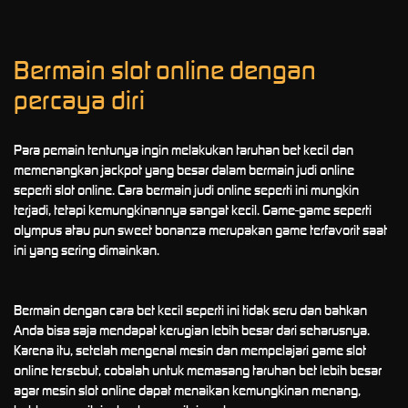
Bermain slot online dengan
percaya diri
Para pemain tentunya ingin melakukan taruhan bet kecil dan
memenangkan jackpot yang besar dalam bermain judi online
seperti slot online. Cara bermain judi online seperti ini mungkin
terjadi, tetapi kemungkinannya sangat kecil. Game-game seperti
olympus atau pun sweet bonanza merupakan game terfavorit saat
ini yang sering dimainkan.
Bermain dengan cara bet kecil seperti ini tidak seru dan bahkan
Anda bisa saja mendapat kerugian lebih besar dari seharusnya.
Karena itu, setelah mengenal mesin dan mempelajari game slot
online tersebut, cobalah untuk memasang taruhan bet lebih besar
agar mesin slot online dapat menaikan kemungkinan menang,