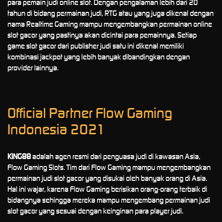
para pemain judi online slot. Dengan pengalaman lebih dari 20
tahun di bidang permainan judi, RTG atau yang juga dikenal dengan
nama Realtime Gaming mampu mengembangkan permainan online
slot gacor yang pastinya akan dicintai para pemainnya. Setiap
game slot gacor dari publisher judi satu ini dikenal memiliki
kombinasi jackpot yang lebih banyak dibandingkan dengan
provider lainnya.
Official Partner Flow Gaming
Indonesia 2021
KING88
adalah agen resmi dari penguasa judi di kawasan Asia,
Flow Gaming Slots. Tim dari Flow Gaming mampu mengembangkan
permainan judi slot gacor yang disukai oleh banyak orang di Asia.
Hal ini wajar, karena Flow Gaming berisikan orang-orang terbaik di
bidangnya sehingga mereka mampu mengembang permainan judi
slot gacor yang sesuai dengan keinginan para player judi.