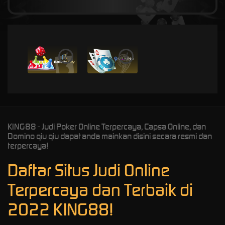
i
i
KING88 - Judi Poker Online Terpercaya, Capsa Online, dan
Domino qiu qiu dapat anda mainkan disini secara resmi dan
terpercaya!
Daftar Situs Judi Online
Terpercaya dan Terbaik di
2022 KING88!